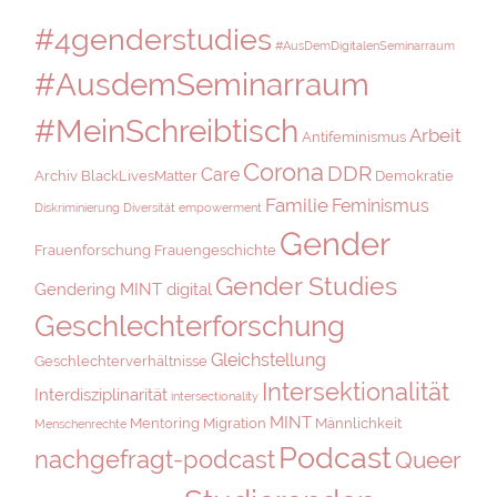
#4genderstudies
#AusDemDigitalenSeminarraum
#AusdemSeminarraum
#MeinSchreibtisch
Arbeit
Antifeminismus
Corona
DDR
Care
Archiv
BlackLivesMatter
Demokratie
Familie
Feminismus
Diskriminierung
Diversität
empowerment
Gender
Frauenforschung
Frauengeschichte
Gender Studies
Gendering MINT digital
Geschlechterforschung
Gleichstellung
Geschlechterverhältnisse
Intersektionalität
Interdisziplinarität
intersectionality
MINT
Mentoring
Migration
Männlichkeit
Menschenrechte
Podcast
nachgefragt-podcast
Queer