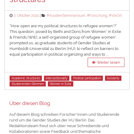
Posted
Categories
2. Oktober 2024
#AusdemSeminarraum
,
#Forschung
,
#VorOrt
on
“How open are my political structures to refugee women*?”
This question, posed by Bethi and Doris from Women* in Exile
& Friends (WiE), a self-organized group of refugee women*,
prompted us, as graduate students of Gender Studies at
Humboldt-Universität zu Berlin (HU), to reflect on barriers to
equal participation in political organizing and ways to …
Weiter lesen
Tags
Academic structures
intersectionality
Political participation
Solidarity
Studierenden-Stimmen
Women in Exile
Über diesen Blog
Auf diesem Blog schreiben Forscher*innen und Studierende
rund um die Gender Studies der HU Berlin. Das
Redaktionsteam freut sich über neue Schreibende und
Kollaborationen sowie Feedback und thematische