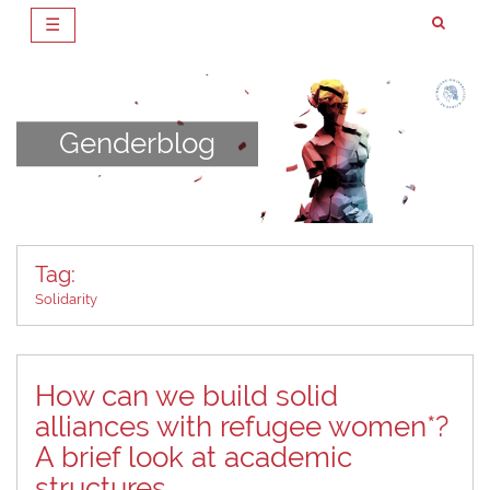
☰
Zum
Inhalt
springen
Genderblog
Tag:
Solidarity
How can we build solid
alliances with refugee women*?
A brief look at academic
structures