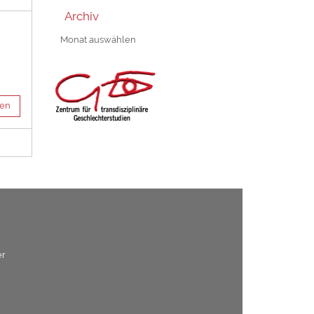
Archiv
Archiv
sen
er