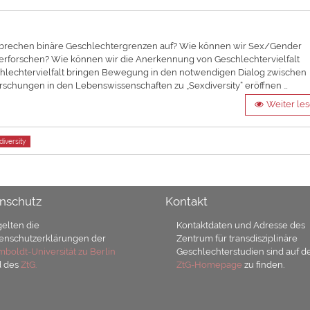
 Wo brechen binäre Geschlechtergrenzen auf? Wie können wir Sex/Gender
 erforschen? Wie können wir die Anerkennung von Geschlechtervielfalt
schlechtervielfalt bringen Bewegung in den notwendigen Dialog zwischen
rschungen in den Lebenswissenschaften zu „Sexdiversity“ eröffnen …
Weiter le
diversity
nschutz
Kontakt
gelten die
Kontaktdaten und Adresse des
enschutzerklärungen der
Zentrum für transdisziplinäre
boldt-Universität zu Berlin
Geschlechterstudien sind auf d
d des
ZtG.
ZtG-Homepage
zu finden.