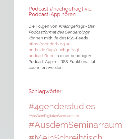
Podcast #nachgefragt via
Podcast-App hören
Die Folgen von
#nachgefragt - Das
Podcastformat des Genderblogs
können mithilfe des RSS-Feeds
https://genderblog.hu-
berlin.de/tag/nachgefragt-
podcast/feed
in einer beliebigen
Podcast-App mit RSS-Funktionalität
abonniert werden.
Schlagwörter
#4genderstudies
#AusDemDigitalenSeminarraum
#AusdemSeminarraum
#MeinSchreibtisch