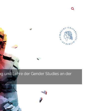
ng und Lehre der Gender Studies an der