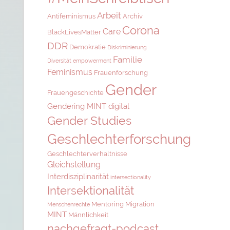
Arbeit
Antifeminismus
Archiv
Corona
Care
BlackLivesMatter
DDR
Demokratie
Diskriminierung
Familie
Diversität
empowerment
Feminismus
Frauenforschung
Gender
Frauengeschichte
Gendering MINT digital
Gender Studies
Geschlechterforschung
Geschlechterverhältnisse
Gleichstellung
Interdisziplinarität
intersectionality
Intersektionalität
Mentoring
Migration
Menschenrechte
MINT
Männlichkeit
nachgefragt-podcast