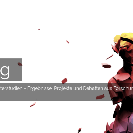
og
hterstudien – Ergebnisse, Projekte und Debatten aus Forschu