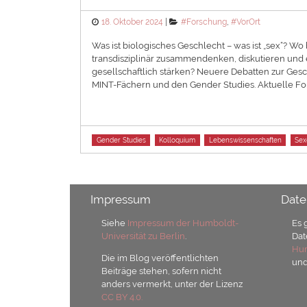
Posted
Categories
18. Oktober 2024
#Forschung
,
#VorOrt
on
Was ist biologisches Geschlecht – was ist „sex“?
transdisziplinär zusammendenken, diskutieren und
gesellschaftlich stärken? Neuere Debatten zur Ge
MINT-Fächern und den Gender Studies. Aktuelle Fo
Tags
Gender Studies
Kolloquium
Lebenswissenschaften
Sex
Impressum
Date
Siehe
Impressum der Humboldt-
Es 
Universität zu Berlin
.
Dat
Hum
Die im Blog veröffentlichten
un
Beiträge stehen, sofern nicht
anders vermerkt, unter der Lizenz
CC BY 4.0.