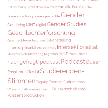
Archiv
BlackLivesMatter
Demokratie
Familie
Feminismus
Diskriminierung
Diversität
empowerment
Gender
Frauenforschung
Frauengeschichte
Gender Studies
Gendering MINT digital
Geschlechterforschung
Gleichstellung
Geschlechterverhältnisse
Intersektionalität
Interdisziplinarität
intersectionality
MINT
Mentoring
Migration
Männlichkeit
Menschenrechte
Podcast
nachgefragt-podcast
Queer
Studierenden-
Recht
Rassismus
Stimmen
Tagung
Teengirl Culture
trans*
Wissenschaftstag
Wissenschaftskommunikation
Wissensproduktion