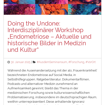
Doing the Undone:
Interdisziplinärer Workshop
„Endometriose – Aktuelle und
historische Bilder in Medizin
und Kultur“
Posted
Categories
30. Januar 2025
#AusdemSeminarraum
,
#Forschung
,
#VorOrt
on
Während die Auseinandersetzung mit der als ‚Frauenkrankheit‘
bezeichneten Endometriose auf Social Media, in
Selbsthilfegruppen, Ratgeberliteratur, Dokumentarfilmen,
Podcasts und alternativer Medizin zunehmend an
Aufmerksamkeit gewinnt, bleibt das Thema in der
medizinischen Forschung sowie kulturwissenschaftlichen
Problematisierung, insbesondere im deutschsprachigen Raum,
weithin unterrepräsentiert. Diese anhaltende Ignoranz