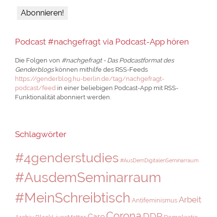
Podcast #nachgefragt via Podcast-App hören
Die Folgen von
#nachgefragt - Das Podcastformat des
Genderblogs
können mithilfe des RSS-Feeds
https://genderblog.hu-berlin.de/tag/nachgefragt-
podcast/feed
in einer beliebigen Podcast-App mit RSS-
Funktionalität abonniert werden.
Schlagwörter
#4genderstudies
#AusDemDigitalenSeminarraum
#AusdemSeminarraum
#MeinSchreibtisch
Arbeit
Antifeminismus
Corona
DDR
Care