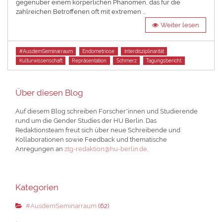
gegenüber einem körperlichen Phänomen, das für die
zahlreichen Betroffenen oft mit extremen …
Weiter lesen
Tags
#AusdemSeminarraum
Endometriose
Interdisziplinarität
Kulturwissenschaft
Repräsentation
Schmerz
Tagungsbericht
Über diesen Blog
Auf diesem Blog schreiben Forscher*innen und Studierende
rund um die Gender Studies der HU Berlin. Das
Redaktionsteam freut sich über neue Schreibende und
Kollaborationen sowie Feedback und thematische
Anregungen an
ztg-redaktion@hu-berlin.de
.
Kategorien
#AusdemSeminarraum
(62)