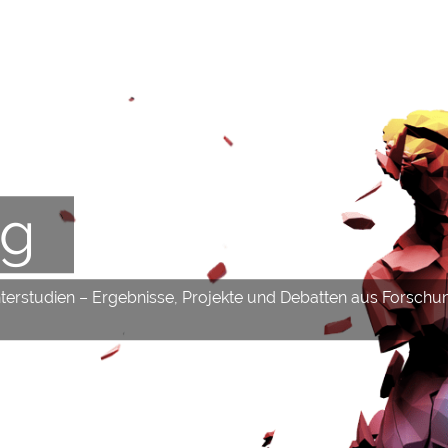
og
hterstudien – Ergebnisse, Projekte und Debatten aus Forschu