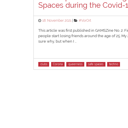
Spaces during the Covid-
Posted
Categories
18. November 2021
#VorOrt
on
This article was first published in GAMSZine No. 2. Fi
people start losing friends around the age of 25. My
sure why, but when I …
Tags
clubs
Corona
queerness
safe spaces
techno