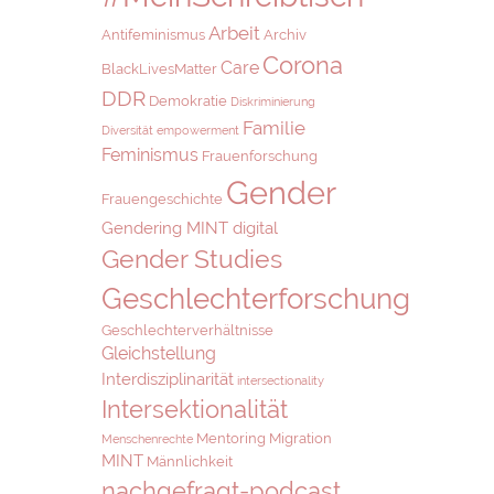
Arbeit
Antifeminismus
Archiv
Corona
Care
BlackLivesMatter
DDR
Demokratie
Diskriminierung
Familie
Diversität
empowerment
Feminismus
Frauenforschung
Gender
Frauengeschichte
Gendering MINT digital
Gender Studies
Geschlechterforschung
Geschlechterverhältnisse
Gleichstellung
Interdisziplinarität
intersectionality
Intersektionalität
Mentoring
Migration
Menschenrechte
MINT
Männlichkeit
nachgefragt-podcast