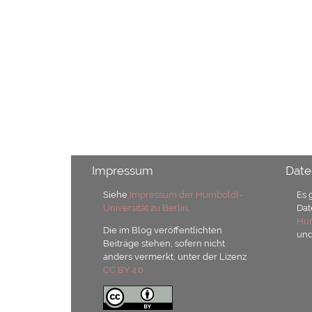
Impressum
Date
Siehe
Impressum der Humboldt-
Es 
Universität zu Berlin
.
Dat
Hum
Die im Blog veröffentlichten
un
Beiträge stehen, sofern nicht
anders vermerkt, unter der Lizenz
CC BY 4.0.