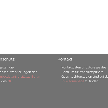
nschutz
Kontakt
gelten die
Kontaktdaten und Adresse des
enschutzerklärungen der
Zentrum für transdisziplinäre
boldt-Universität zu Berlin
Geschlechterstudien sind auf d
d des
ZtG.
ZtG-Homepage
zu finden.