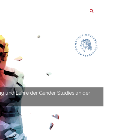
ng und Lehre der Gender Studies an der