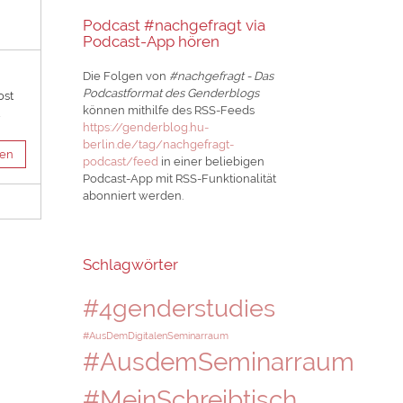
Podcast #nachgefragt via
Podcast-App hören
Die Folgen von
#nachgefragt - Das
Podcastformat des Genderblogs
ost
können mithilfe des RSS-Feeds
t
https://genderblog.hu-
berlin.de/tag/nachgefragt-
sen
podcast/feed
in einer beliebigen
Podcast-App mit RSS-Funktionalität
abonniert werden.
Schlagwörter
#4genderstudies
#AusDemDigitalenSeminarraum
#AusdemSeminarraum
#MeinSchreibtisch