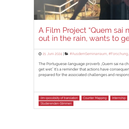
A Film Project “Quem sai 
out in the rain, wants to g
Posted
Categories
21. Juni 2024
#AusdemSeminarraum
,
#Forschung
on
The Portuguese-language proverb „Quem sai na chuva
get wet.” It’s a reminder that actions have consequen
prepared for the associated challenges and responsi
Tags
(Im-)possibility of translation
Counter Mapping
Internship
Studierenden-Stimmen