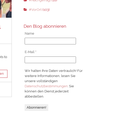
#Nachgefragt
(18)
#VorOrt
(103)
s
Den Blog abonnieren
Name
E-Mail
*
ts to
Wir halten Ihre Daten vertraulich! Für
sen
weitere Informationen, lesen Sie
unsere vollständigen
Datenschutzbestimmungen
. Sie
können den Dienst jederzeit
abbestellen.