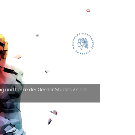
ng und Lehre der Gender Studies an der