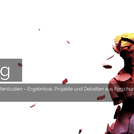
og
hterstudien – Ergebnisse, Projekte und Debatten aus Forschu