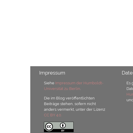
Impressum
Date
Siehe
Impressum der Humboldt-
Es 
Universität zu Berlin
.
Dat
Hum
Die im Blog veröffentlichten
un
Beiträge stehen, sofern nicht
anders vermerkt, unter der Lizenz
CC BY 4.0.