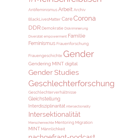
Arbeit
Antifeminismus
Archiv
Corona
Care
BlackLivesMatter
DDR
Demokratie
Diskriminierung
Familie
Diversität
empowerment
Feminismus
Frauenforschung
Gender
Frauengeschichte
Gendering MINT digital
Gender Studies
Geschlechterforschung
Geschlechterverhältnisse
Gleichstellung
Interdisziplinarität
intersectionality
Intersektionalität
Mentoring
Migration
Menschenrechte
MINT
Männlichkeit
nachgefragt-podcast