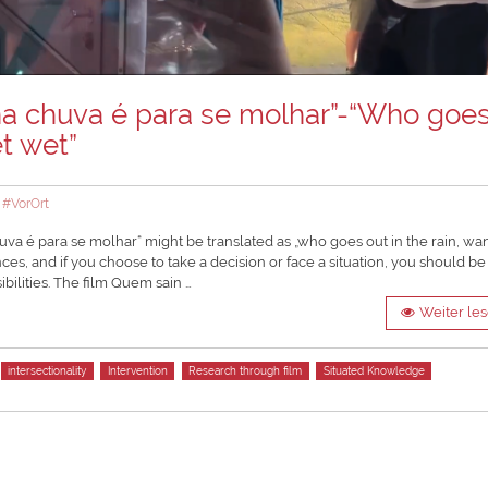
na chuva é para se molhar”-“Who goe
et wet”
,
#VorOrt
 é para se molhar“ might be translated as „who goes out in the rain, wan
ces, and if you choose to take a decision or face a situation, you should be
bilities. The film Quem sain …
Weiter le
intersectionality
Intervention
Research through film
Situated Knowledge