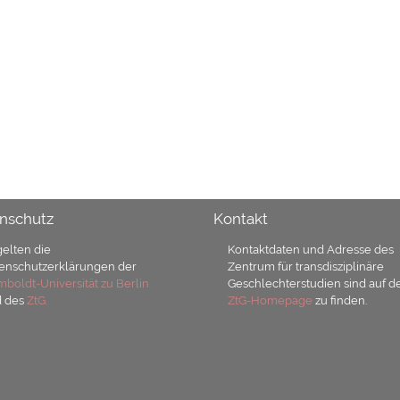
nschutz
Kontakt
gelten die
Kontaktdaten und Adresse des
enschutzerklärungen der
Zentrum für transdisziplinäre
boldt-Universität zu Berlin
Geschlechterstudien sind auf d
d des
ZtG.
ZtG-Homepage
zu finden.