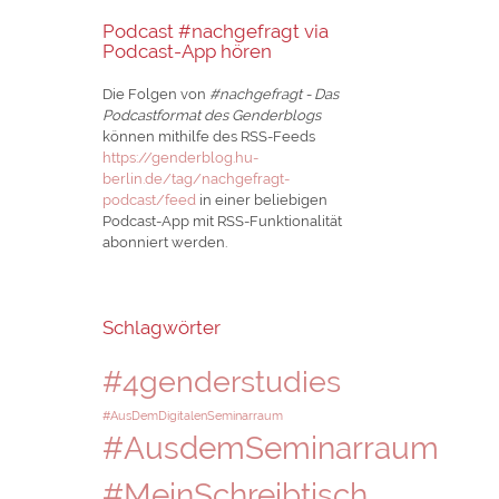
Podcast #nachgefragt via
Podcast-App hören
Die Folgen von
#nachgefragt - Das
Podcastformat des Genderblogs
können mithilfe des RSS-Feeds
https://genderblog.hu-
berlin.de/tag/nachgefragt-
podcast/feed
in einer beliebigen
Podcast-App mit RSS-Funktionalität
abonniert werden.
Schlagwörter
#4genderstudies
#AusDemDigitalenSeminarraum
#AusdemSeminarraum
#MeinSchreibtisch