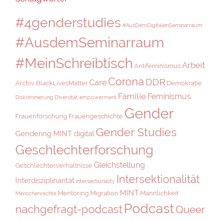
#4genderstudies
#AusDemDigitalenSeminarraum
#AusdemSeminarraum
#MeinSchreibtisch
Arbeit
Antifeminismus
Corona
DDR
Care
Archiv
BlackLivesMatter
Demokratie
Familie
Feminismus
Diskriminierung
Diversität
empowerment
Gender
Frauenforschung
Frauengeschichte
Gender Studies
Gendering MINT digital
Geschlechterforschung
Gleichstellung
Geschlechterverhältnisse
Intersektionalität
Interdisziplinarität
intersectionality
MINT
Mentoring
Migration
Männlichkeit
Menschenrechte
Podcast
nachgefragt-podcast
Queer