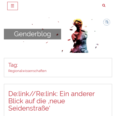
☰
Zum
Inhalt
springen
Genderblog
Tag:
Regionalwissenschaften
De:link//Re:link: Ein anderer
Blick auf die ‚neue
Seidenstraße‘