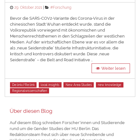
Posted
Categories
29. Oktober 2021
#Forschung
on
Bevor die SARS-COV2-Variante des Corona-Virus in der
chinesischen Stadt Wuhan entdeckt wurde, stand die
Volksrepublik vorwiegend mit ökonomischen und
Menschenrechtsthemen in den Schlagzeilen der westlichen
Medien. Auf der wirtschaftlichen Ebene war es vor allem die
als ‚neue Seidenstraße‘ titulierte Infrastrukturinitiative, die
kritisch und kontrovers diskutiert wurde. Diese ‚neue
Seidenstraße‘ – die Belt and Road Initiative …
Weiter lesen
Tags
De:link//Re:link
local insights
New Area Studies
new knowledge
Regionalwissenschaften
Über diesen Blog
Auf diesem Blog schreiben Forscher*innen und Studierende
rund um die Gender Studies der HU Berlin. Das
Redaktionsteam freut sich über neue Schreibende und