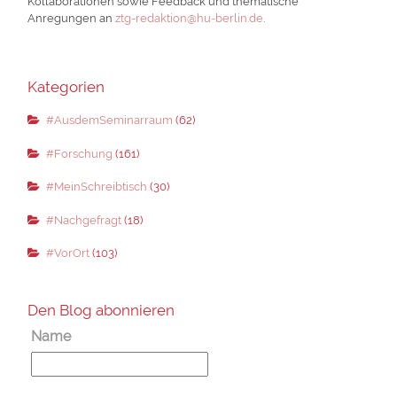
Kollaborationen sowie Feedback und thematische
Anregungen an
ztg-redaktion@hu-berlin.de
.
Kategorien
#AusdemSeminarraum
(62)
#Forschung
(161)
#MeinSchreibtisch
(30)
#Nachgefragt
(18)
#VorOrt
(103)
Den Blog abonnieren
Name