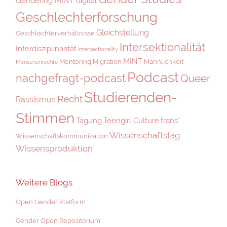
Gendering MINT digital
Geschlechterforschung
Gleichstellung
Geschlechterverhältnisse
Intersektionalität
Interdisziplinarität
intersectionality
MINT
Mentoring
Migration
Männlichkeit
Menschenrechte
Podcast
nachgefragt-podcast
Queer
Studierenden-
Recht
Rassismus
Stimmen
Tagung
Teengirl Culture
trans*
Wissenschaftstag
Wissenschaftskommunikation
Wissensproduktion
Weitere Blogs
Open Gender Platform
Gender Open Repositorium