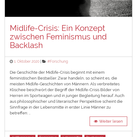
Midlife-Crisis: Ein Konzept
zwischen Feminismus und
Backlash
Posted
Categories
1. Oktober 2020
#Forschung
on
Die Geschichte der Midlife-Crisis beginnt mit einem
feministischen Bestseller. Zwar handeln, so scheint es, die
meisten Midlife-Geschichten von Männern. Als verbreitetes
Klischee beschwört der Begriff der Midlife-Crisis Bilder von
Herren im Sportwagen und in junger Begleitung herauf. Auch
aus philosophischer und literarischer Perspektive scheint die
Sinnfrage in der Lebensmitte in erster Linie Männer zu
betreffen: …
Weiter lesen
Tags