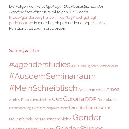
Die Folgen von
#nachgefragt - Das Podcastformat des
Genderblogs
können mithilfe des RSS-Feeds
https://genderblog.hu-berlin.de/tag/nachgefragt-
podcast/feed
in einer beliebigen Podcast-App mit RSS-
Funktionalität abonniert werden.
Schlagwörter
#4genderstudies
#AusDemDigitalenSeminarraum
#AusdemSeminarraum
#MeinSchreibtisch
Arbeit
Antifeminismus
Corona
DDR
Care
Archiv
BlackLivesMatter
Demokratie
Familie
Feminismus
Diskriminierung
Diversität
empowerment
Gender
Frauenforschung
Frauengeschichte
Gender Studies