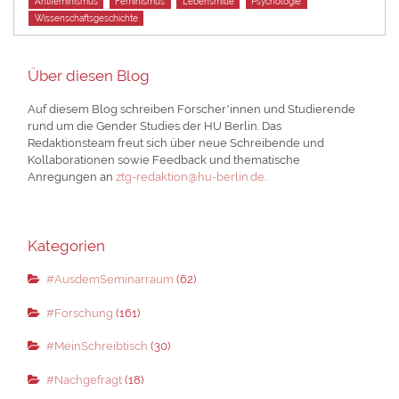
Antifeminismus
Feminismus
Lebensmitte
Psychologie
Wissenschaftsgeschichte
Über diesen Blog
Auf diesem Blog schreiben Forscher*innen und Studierende
rund um die Gender Studies der HU Berlin. Das
Redaktionsteam freut sich über neue Schreibende und
Kollaborationen sowie Feedback und thematische
Anregungen an
ztg-redaktion@hu-berlin.de
.
Kategorien
#AusdemSeminarraum
(62)
#Forschung
(161)
#MeinSchreibtisch
(30)
#Nachgefragt
(18)