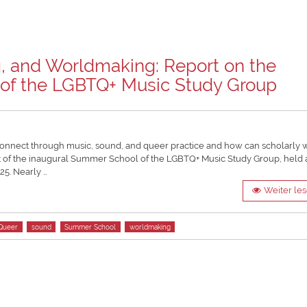
g, and Worldmaking: Report on the
of the LGBTQ+ Music Study Group
d connect through music, sound, and queer practice and how can scholarly 
t of the inaugural Summer School of the LGBTQ+ Music Study Group, held 
25. Nearly …
Weiter le
Queer
sound
Summer School
worldmaking