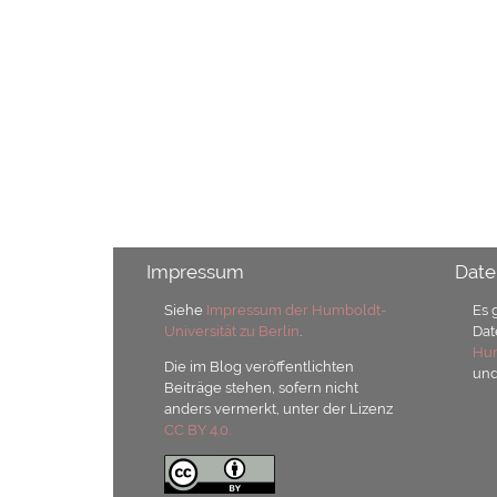
Impressum
Date
Siehe
Impressum der Humboldt-
Es 
Universität zu Berlin
.
Dat
Hum
Die im Blog veröffentlichten
un
Beiträge stehen, sofern nicht
anders vermerkt, unter der Lizenz
CC BY 4.0.