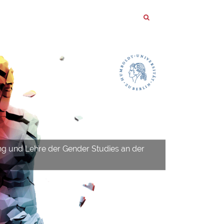
ng und Lehre der Gender Studies an der