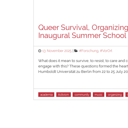
Queer Survival, Organizin
Inaugural Summer School 
Posted
Categories
13. November 2025
#Forschung
,
#VorOrt
on
What does it mean to survive, to resist, to care an
engage with this? These questions formed the hear
Humboldt Universität zu Berlin from 22 to 25 July 20
Tags
academia
Activism
community
music
organizing