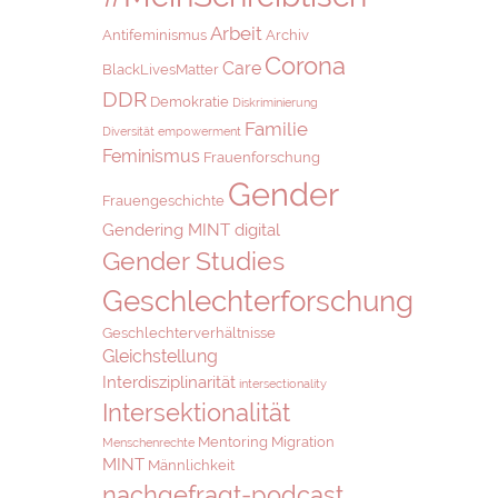
Arbeit
Antifeminismus
Archiv
Corona
Care
BlackLivesMatter
DDR
Demokratie
Diskriminierung
Familie
Diversität
empowerment
Feminismus
Frauenforschung
Gender
Frauengeschichte
Gendering MINT digital
Gender Studies
Geschlechterforschung
Geschlechterverhältnisse
Gleichstellung
Interdisziplinarität
intersectionality
Intersektionalität
Mentoring
Migration
Menschenrechte
MINT
Männlichkeit
nachgefragt-podcast