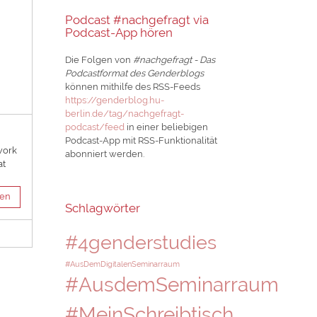
Podcast #nachgefragt via
Podcast-App hören
Die Folgen von
#nachgefragt - Das
Podcastformat des Genderblogs
können mithilfe des RSS-Feeds
https://genderblog.hu-
berlin.de/tag/nachgefragt-
podcast/feed
in einer beliebigen
Podcast-App mit RSS-Funktionalität
work
abonniert werden.
at
sen
Schlagwörter
#4genderstudies
#AusDemDigitalenSeminarraum
#AusdemSeminarraum
#MeinSchreibtisch