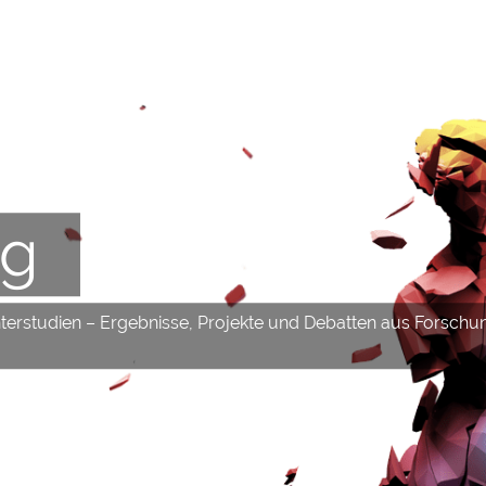
og
hterstudien – Ergebnisse, Projekte und Debatten aus Forschu