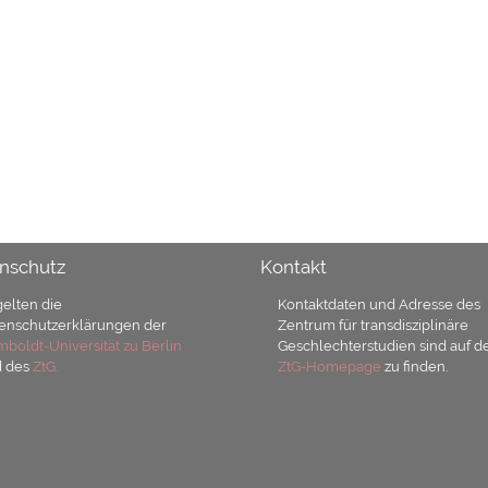
nschutz
Kontakt
gelten die
Kontaktdaten und Adresse des
enschutzerklärungen der
Zentrum für transdisziplinäre
boldt-Universität zu Berlin
Geschlechterstudien sind auf d
d des
ZtG.
ZtG-Homepage
zu finden.