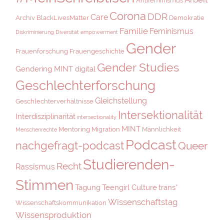
Antifeminismus
Corona
DDR
Care
Archiv
BlackLivesMatter
Demokratie
Familie
Feminismus
Diskriminierung
Diversität
empowerment
Gender
Frauenforschung
Frauengeschichte
Gender Studies
Gendering MINT digital
Geschlechterforschung
Gleichstellung
Geschlechterverhältnisse
Intersektionalität
Interdisziplinarität
intersectionality
MINT
Mentoring
Migration
Männlichkeit
Menschenrechte
Podcast
nachgefragt-podcast
Queer
Studierenden-
Recht
Rassismus
Stimmen
Tagung
Teengirl Culture
trans*
Wissenschaftstag
Wissenschaftskommunikation
Wissensproduktion