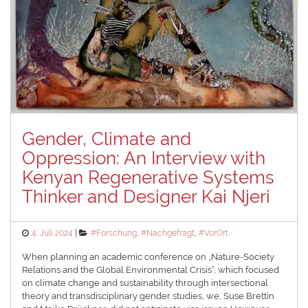
Gender, Climate and
Oppression: An Interview with
Kenyan Regenerative Systems
Thinker and Designer Kai Njeri
Posted
Categories
4. Juli 2024
#Forschung
,
#Nachgefragt
,
#VorOrt
on
When planning an academic conference on „Nature-Society
Relations and the Global Environmental Crisis“, which focused
on climate change and sustainability through intersectional
theory and transdisciplinary gender studies, we, Suse Brettin