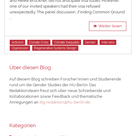
and Meike Brückner, did not anticipate visa issues. However,
one of our invited speakers had their visa refused
unexpectedly. The panel discussion „Finding Common Ground
…
Weiter lesen
Tags
Activism
Climate Crisis
Climate Inequality
Gender
Interview
Oppression
Regenerative Systems Design
Über diesen Blog
Auf diesem Blog schreiben Forscher*innen und Studierende
rund um die Gender Studies der HU Berlin. Das
Redaktionsteam freut sich über neue Schreibende und
Kollaborationen sowie Feedback und thematische
Anregungen an
ztg-redaktion@hu-berlin.de
.
Kategorien