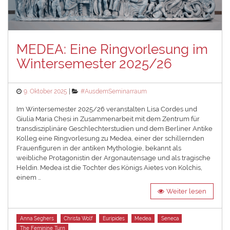
MEDEA: Eine Ringvorlesung im
Wintersemester 2025/26
Posted
Categories
9. Oktober 2025
#AusdemSeminarraum
on
Im Wintersemester 2025/26 veranstalten Lisa Cordes und
Giulia Maria Chesi in Zusammenarbeit mit dem Zentrum für
transdisziplinäre Geschlechterstudien und dem Berliner Antike
Kolleg eine Ringvorlesung zu Medea, einer der schillernden
Frauenfiguren in der antiken Mythologie, bekannt als
weibliche Protagonistin der Argonautensage und als tragische
Heldin. Medea ist die Tochter des Königs Aietes von Kolchis,
einem …
Weiter lesen
Tags
Anna Seghers
Christa Wolf
Euripides
Medea
Seneca
The Feminine Turn