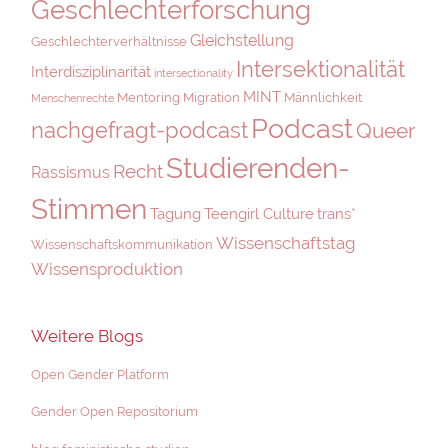
Geschlechterforschung
Gleichstellung
Geschlechterverhältnisse
Intersektionalität
Interdisziplinarität
intersectionality
MINT
Mentoring
Migration
Männlichkeit
Menschenrechte
Podcast
nachgefragt-podcast
Queer
Studierenden-
Recht
Rassismus
Stimmen
Tagung
Teengirl Culture
trans*
Wissenschaftstag
Wissenschaftskommunikation
Wissensproduktion
Weitere Blogs
Open Gender Platform
Gender Open Repositorium