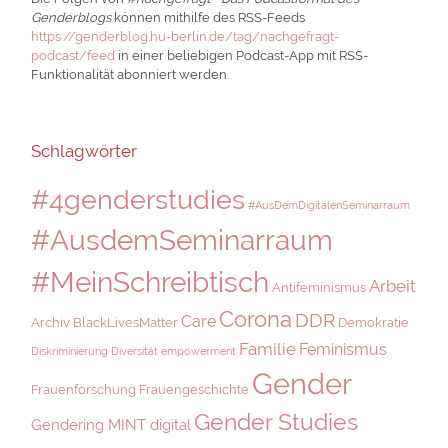
Genderblogs
können mithilfe des RSS-Feeds
https://genderblog.hu-berlin.de/tag/nachgefragt-
podcast/feed
in einer beliebigen Podcast-App mit RSS-
Funktionalität abonniert werden.
Schlagwörter
#4genderstudies
#AusDemDigitalenSeminarraum
#AusdemSeminarraum
#MeinSchreibtisch
Arbeit
Antifeminismus
Corona
DDR
Care
Archiv
BlackLivesMatter
Demokratie
Familie
Feminismus
Diskriminierung
Diversität
empowerment
Gender
Frauenforschung
Frauengeschichte
Gender Studies
Gendering MINT digital