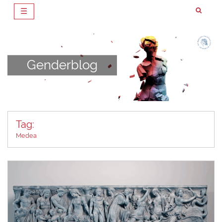
☰
Zum
Inhalt
springen
Genderblog
Tag:
Medea