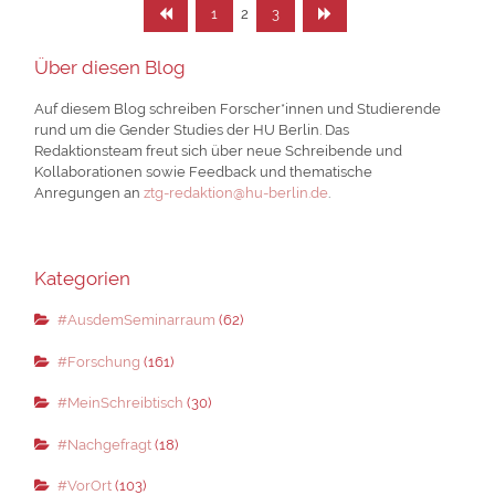
Seitennummerierung
Seite
Seite
Seite
2
1
3
der
Über diesen Blog
Beiträge
Auf diesem Blog schreiben Forscher*innen und Studierende
rund um die Gender Studies der HU Berlin. Das
Redaktionsteam freut sich über neue Schreibende und
Kollaborationen sowie Feedback und thematische
Anregungen an
ztg-redaktion@hu-berlin.de
.
Kategorien
#AusdemSeminarraum
(62)
#Forschung
(161)
#MeinSchreibtisch
(30)
#Nachgefragt
(18)
#VorOrt
(103)