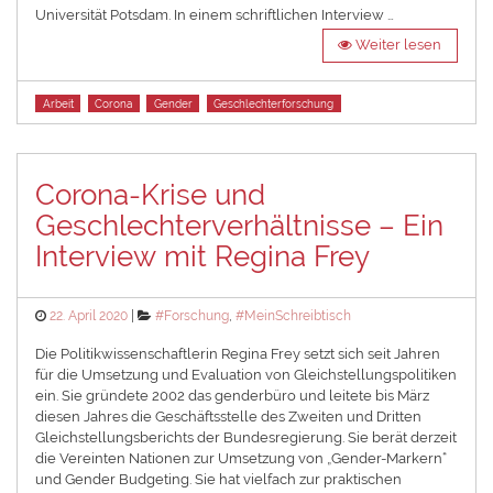
Universität Potsdam. In einem schriftlichen Interview …
Weiter lesen
Tags
Arbeit
Corona
Gender
Geschlechterforschung
Corona-Krise und
Geschlechterverhältnisse – Ein
Interview mit Regina Frey
Posted
Categories
22. April 2020
#Forschung
,
#MeinSchreibtisch
on
Die Politikwissenschaftlerin Regina Frey setzt sich seit Jahren
für die Umsetzung und Evaluation von Gleichstellungspolitiken
ein. Sie gründete 2002 das genderbüro und leitete bis März
diesen Jahres die Geschäftsstelle des Zweiten und Dritten
Gleichstellungsberichts der Bundesregierung. Sie berät derzeit
die Vereinten Nationen zur Umsetzung von „Gender-Markern“
und Gender Budgeting. Sie hat vielfach zur praktischen