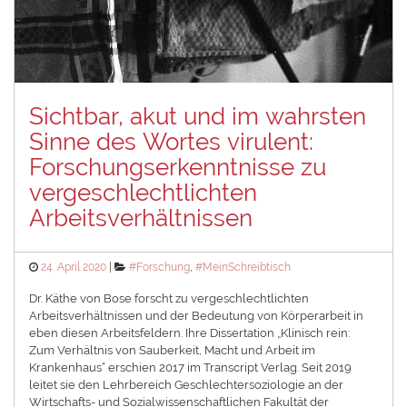
Sichtbar, akut und im wahrsten
Sinne des Wortes virulent:
Forschungserkenntnisse zu
vergeschlechtlichten
Arbeitsverhältnissen
Posted
Categories
24. April 2020
#Forschung
,
#MeinSchreibtisch
on
Dr. Käthe von Bose forscht zu vergeschlechtlichten
Arbeitsverhältnissen und der Bedeutung von Körperarbeit in
eben diesen Arbeitsfeldern. Ihre Dissertation „Klinisch rein:
Zum Verhältnis von Sauberkeit, Macht und Arbeit im
Krankenhaus“ erschien 2017 im Transcript Verlag. Seit 2019
leitet sie den Lehrbereich Geschlechtersoziologie an der
Wirtschafts- und Sozialwissenschaftlichen Fakultät der