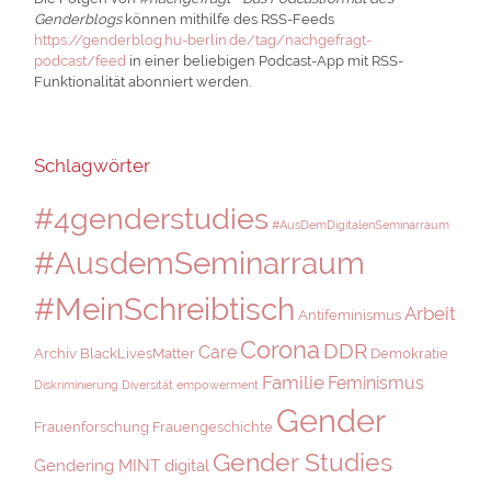
Genderblogs
können mithilfe des RSS-Feeds
https://genderblog.hu-berlin.de/tag/nachgefragt-
podcast/feed
in einer beliebigen Podcast-App mit RSS-
Funktionalität abonniert werden.
Schlagwörter
#4genderstudies
#AusDemDigitalenSeminarraum
#AusdemSeminarraum
#MeinSchreibtisch
Arbeit
Antifeminismus
Corona
DDR
Care
Archiv
BlackLivesMatter
Demokratie
Familie
Feminismus
Diskriminierung
Diversität
empowerment
Gender
Frauenforschung
Frauengeschichte
Gender Studies
Gendering MINT digital