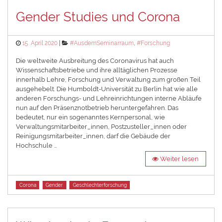
Gender Studies und Corona
Posted
Categories
15. April 2020
#AusdemSeminarraum
,
#Forschung
on
Die weltweite Ausbreitung des Coronavirus hat auch
Wissenschaftsbetriebe und ihre alltäglichen Prozesse
innerhalb Lehre, Forschung und Verwaltung zum großen Teil
ausgehebelt. Die Humboldt-Universität zu Berlin hat wie alle
anderen Forschungs- und Lehreinrichtungen interne Abläufe
nun auf den Präsenznotbetrieb heruntergefahren. Das
bedeutet, nur ein sogenanntes Kernpersonal, wie
Verwaltungsmitarbeiter_innen, Postzusteller_innen oder
Reinigungsmitarbeiter_innen, darf die Gebäude der
Hochschule …
Weiter lesen
Tags
Corona
Gender
Geschlechterforschung