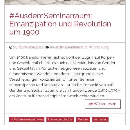
#AusdemSeminarraum:
Emanzipation und Revolution
um 1900
Posted
Categories
25. November 2021
#AusdemSeminarraum
,
#Forschung
on
Um 1900 transformieren sich sowohl der Zugriff auf Körper-
und Geschlechtlichkeit als auch das Verständnis von Gender
und Sexualität im Kontext eines größeren sozialen und
ökonomischen Wandels. Vor dem Hintergrund dieser
Verschiebungen konzipierten wir unser Seminar
»Emanzipation und Revolution – Kritische Perspektiven auf
Gender und Sexualität um die Jahrhundertwende (1890-1930)«
am Zentrum für transdisziplinäre Geschlechterstudien. …
Weiter lesen
Tags
#AusdemSeminarraum
Frauengeschichte
Gender
Sexualität