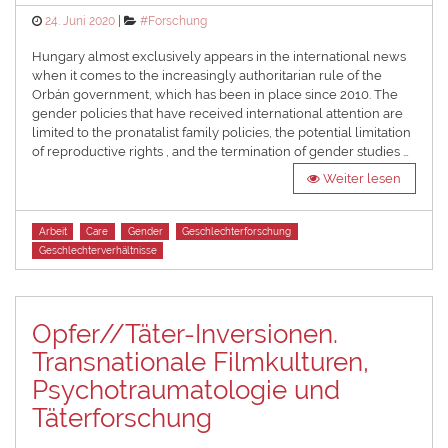
Posted
Categories
24. Juni 2020
#Forschung
on
Hungary almost exclusively appears in the international news
when it comes to the increasingly authoritarian rule of the
Orbán government, which has been in place since 2010. The
gender policies that have received international attention are
limited to the pronatalist family policies, the potential limitation
of reproductive rights , and the termination of gender studies …
Weiter lesen
Tags
Arbeit
Care
Gender
Geschlechterforschung
Geschlechterverhältnisse
Opfer//Täter-Inversionen.
Transnationale Filmkulturen,
Psychotraumatologie und
Täterforschung