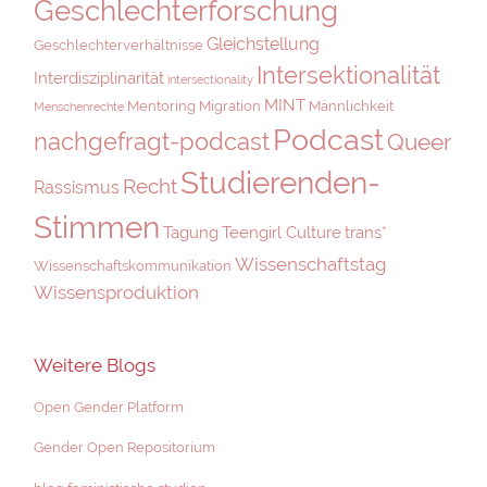
Geschlechterforschung
Gleichstellung
Geschlechterverhältnisse
Intersektionalität
Interdisziplinarität
intersectionality
MINT
Mentoring
Migration
Männlichkeit
Menschenrechte
Podcast
nachgefragt-podcast
Queer
Studierenden-
Recht
Rassismus
Stimmen
Tagung
Teengirl Culture
trans*
Wissenschaftstag
Wissenschaftskommunikation
Wissensproduktion
Weitere Blogs
Open Gender Platform
Gender Open Repositorium