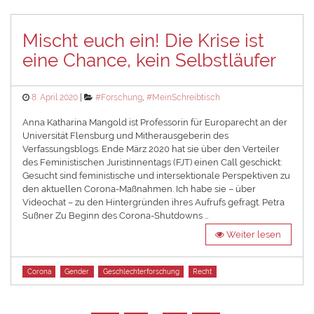
Mischt euch ein! Die Krise ist
eine Chance, kein Selbstläufer
Posted
Categories
8. April 2020
#Forschung
,
#MeinSchreibtisch
on
Anna Katharina Mangold ist Professorin für Europarecht an der
Universität Flensburg und Mitherausgeberin des
Verfassungsblogs. Ende März 2020 hat sie über den Verteiler
des Feministischen Juristinnentags (FJT) einen Call geschickt:
Gesucht sind feministische und intersektionale Perspektiven zu
den aktuellen Corona-Maßnahmen. Ich habe sie – über
Videochat – zu den Hintergründen ihres Aufrufs gefragt. Petra
Sußner Zu Beginn des Corona-Shutdowns …
Weiter lesen
Tags
Corona
Gender
Geschlechterforschung
Recht