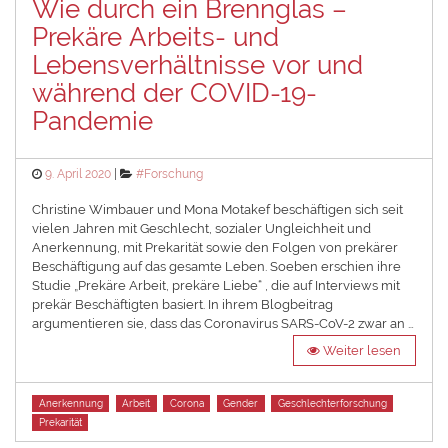
Wie durch ein Brennglas –
Prekäre Arbeits- und
Lebensverhältnisse vor und
während der COVID-19-
Pandemie
Posted
Categories
9. April 2020
#Forschung
on
Christine Wimbauer und Mona Motakef beschäftigen sich seit
vielen Jahren mit Geschlecht, sozialer Ungleichheit und
Anerkennung, mit Prekarität sowie den Folgen von prekärer
Beschäftigung auf das gesamte Leben. Soeben erschien ihre
Studie „Prekäre Arbeit, prekäre Liebe“ , die auf Interviews mit
prekär Beschäftigten basiert. In ihrem Blogbeitrag
argumentieren sie, dass das Coronavirus SARS-CoV-2 zwar an …
Weiter lesen
Tags
Anerkennung
Arbeit
Corona
Gender
Geschlechterforschung
Prekarität