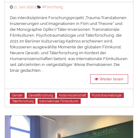
Posted
Categories
11. Juni 2020
#Forschung
on
Das interdisziplinäre Forschungsprojekt „Trauma-Translationen.
Inszenierungen und Imaginationen in Film und Theorie“ und
die Monographie Opfer//Täter-Inversionen. Transnationale
Filmkulturen, Psychotraumatologie und Täterforschung, die
2021 im Berliner Kulturverlag Kadmos erscheinen wird,
fokussieren ausgewählte Momente der globalen Filmkunst.
Neuere Gewalt- und Täterforschung im Kontext der
Humanwissenschaften betont, was internationale Filmkulturen
seit Jahrzehnten in vielgestaltiger Weise thematisieren: Die
binär gedachten …
Weiter lesen
Tags
Gender
Gewaltforschung
Kulturwissenschaft
Psychotraumatologie
Täterforschung
transnationale Filmkulturen