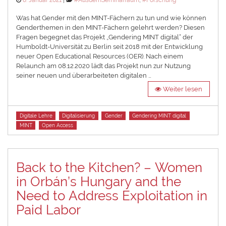
8. Januar 2021
#AusdemSeminarraum
,
#Forschung
on
Was hat Gender mit den MINT-Fächern zu tun und wie können
Genderthemen in den MINT-Fächern gelehrt werden? Diesen
Fragen begegnet das Projekt „Gendering MINT digital“ der
Humboldt-Universität zu Berlin seit 2018 mit der Entwicklung
neuer Open Educational Resources (OER). Nach einem
Relaunch am 08.12.2020 lädt das Projekt nun zur Nutzung
seiner neuen und überarbeiteten digitalen …
Weiter lesen
Tags
Digitale Lehre
Digitalisierung
Gender
Gendering MINT digital
MINT
Open Access
Back to the Kitchen? – Women
in Orbán’s Hungary and the
Need to Address Exploitation in
Paid Labor