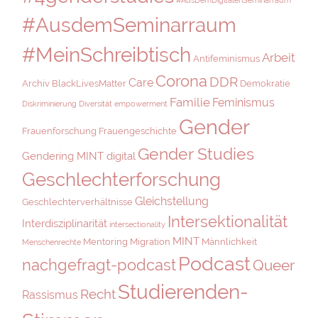
#AusdemSeminarraum
#MeinSchreibtisch
Arbeit
Antifeminismus
Corona
DDR
Care
Archiv
BlackLivesMatter
Demokratie
Familie
Feminismus
Diskriminierung
Diversität
empowerment
Gender
Frauenforschung
Frauengeschichte
Gender Studies
Gendering MINT digital
Geschlechterforschung
Gleichstellung
Geschlechterverhältnisse
Intersektionalität
Interdisziplinarität
intersectionality
MINT
Mentoring
Migration
Männlichkeit
Menschenrechte
Podcast
nachgefragt-podcast
Queer
Studierenden-
Recht
Rassismus