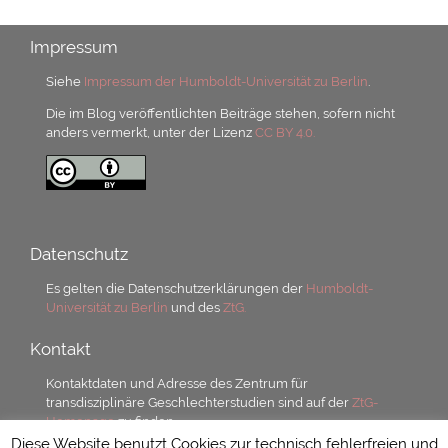
Impressum
Siehe
Impressum der Humboldt-Universität zu Berlin
.
Die im Blog veröffentlichten Beiträge stehen, sofern nicht
anders vermerkt, unter der Lizenz
CC BY 4.0.
Datenschutz
Es gelten die Datenschutzerklärungen der
Humboldt-
Universität zu Berlin
und des
ZtG.
Kontakt
Kontaktdaten und Adresse des Zentrum für
transdisziplinäre Geschlechterstudien sind auf der
ZtG-
Homepage
zu finden.
Diese Website benutzt Cookies zur technisch fehlerfreien und