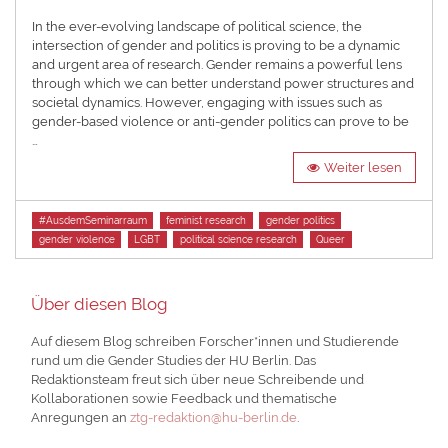
on
In the ever-evolving landscape of political science, the
intersection of gender and politics is proving to be a dynamic
and urgent area of research. Gender remains a powerful lens
through which we can better understand power structures and
societal dynamics. However, engaging with issues such as
gender-based violence or anti-gender politics can prove to be
…
Weiter lesen
Tags
#AusdemSeminarraum
feminist research
gender politics
gender violence
LGBT
political science research
Queer
Über diesen Blog
Auf diesem Blog schreiben Forscher*innen und Studierende
rund um die Gender Studies der HU Berlin. Das
Redaktionsteam freut sich über neue Schreibende und
Kollaborationen sowie Feedback und thematische
Anregungen an
ztg-redaktion@hu-berlin.de
.