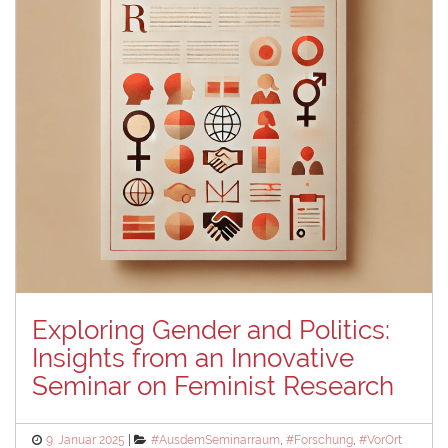
Exploring Gender and Politics:
Insights from an Innovative
Seminar on Feminist Research
Posted
Categories
9. Januar 2025
#AusdemSeminarraum
,
#Forschung
,
#VorOrt