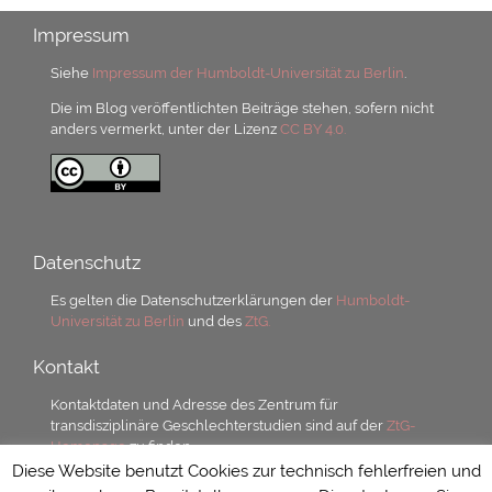
Impressum
Siehe
Impressum der Humboldt-Universität zu Berlin
.
Die im Blog veröffentlichten Beiträge stehen, sofern nicht
anders vermerkt, unter der Lizenz
CC BY 4.0.
Datenschutz
Es gelten die Datenschutzerklärungen der
Humboldt-
Universität zu Berlin
und des
ZtG.
Kontakt
Kontaktdaten und Adresse des Zentrum für
transdisziplinäre Geschlechterstudien sind auf der
ZtG-
Homepage
zu finden.
Diese Website benutzt Cookies zur technisch fehlerfreien und