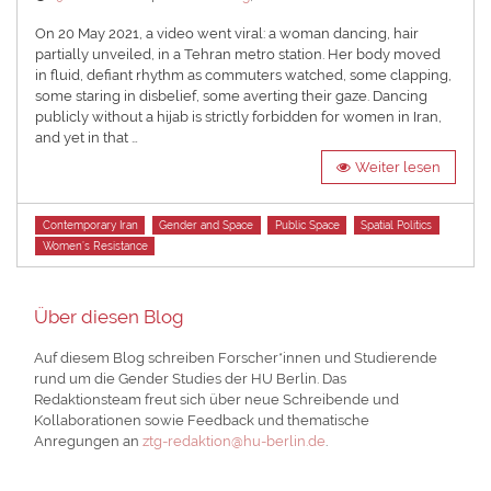
on
On 20 May 2021, a video went viral: a woman dancing, hair
partially unveiled, in a Tehran metro station. Her body moved
in fluid, defiant rhythm as commuters watched, some clapping,
some staring in disbelief, some averting their gaze. Dancing
publicly without a hijab is strictly forbidden for women in Iran,
and yet in that …
Weiter lesen
Tags
Contemporary Iran
Gender and Space
Public Space
Spatial Politics
Women’s Resistance
Über diesen Blog
Auf diesem Blog schreiben Forscher*innen und Studierende
rund um die Gender Studies der HU Berlin. Das
Redaktionsteam freut sich über neue Schreibende und
Kollaborationen sowie Feedback und thematische
Anregungen an
ztg-redaktion@hu-berlin.de
.