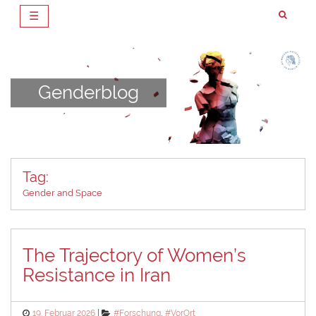
☰
Zum
Inhalt
springen
Genderblog
Tag:
Gender and Space
The Trajectory of Women’s
Resistance in Iran
Posted
Categories
19. Februar 2026
#Forschung
,
#VorOrt