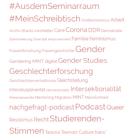
#AusdemSeminarraum
#MeinSchreibtisch
Arbeit
Antifeminismus
Corona
DDR
Care
Archiv
BlackLivesMatter
Demokratie
Familie
Feminismus
Diskriminierung
Diversität
empowerment
Gender
Frauenforschung
Frauengeschichte
Gender Studies
Gendering MINT digital
Geschlechterforschung
Gleichstellung
Geschlechterverhältnisse
Intersektionalität
Interdisziplinarität
intersectionality
MINT
Mentoring
Migration
Männlichkeit
Menschenrechte
Podcast
nachgefragt-podcast
Queer
Studierenden-
Recht
Rassismus
Stimmen
Tagung
Teengirl Culture
trans*