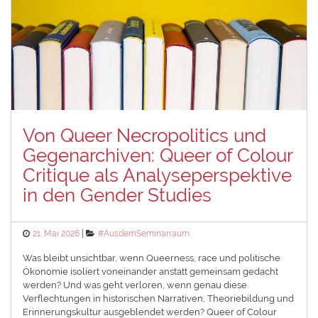
Von Queer Necropolitics und
Gegenarchiven: Queer of Colour
Critique als Analyseperspektive
in den Gender Studies
Posted
Categories
21. Mai 2026
#AusdemSeminarraum
on
Was bleibt unsichtbar, wenn Queerness, race und politische
Ökonomie isoliert voneinander anstatt gemeinsam gedacht
werden? Und was geht verloren, wenn genau diese
Verflechtungen in historischen Narrativen, Theoriebildung und
Erinnerungskultur ausgeblendet werden? Queer of Colour