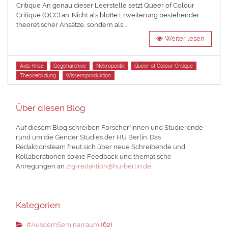
Critique An genau dieser Leerstelle setzt Queer of Colour
Critique (QCC) an: Nicht als bloße Erweiterung bestehender
theoretischer Ansätze, sondern als …
Weiter lesen
Tags
Aids-Krise
Gegenarchive
Nekropolitik
Queer of Colour Critique
Theoriebildung
Wissensproduktion
Über diesen Blog
Auf diesem Blog schreiben Forscher*innen und Studierende
rund um die Gender Studies der HU Berlin. Das
Redaktionsteam freut sich über neue Schreibende und
Kollaborationen sowie Feedback und thematische
Anregungen an
ztg-redaktion@hu-berlin.de
.
Kategorien
#AusdemSeminarraum
(62)