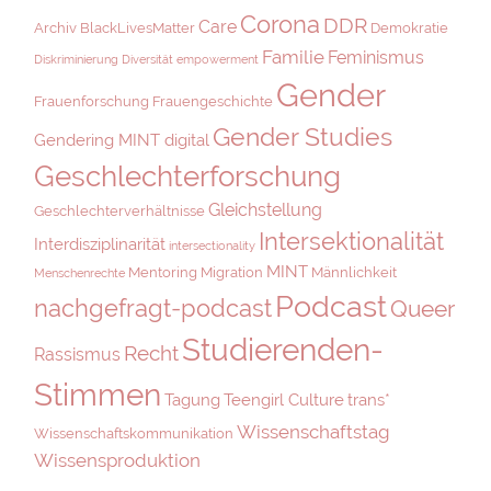
Corona
DDR
Care
Archiv
BlackLivesMatter
Demokratie
Familie
Feminismus
Diskriminierung
Diversität
empowerment
Gender
Frauenforschung
Frauengeschichte
Gender Studies
Gendering MINT digital
Geschlechterforschung
Gleichstellung
Geschlechterverhältnisse
Intersektionalität
Interdisziplinarität
intersectionality
MINT
Mentoring
Migration
Männlichkeit
Menschenrechte
Podcast
nachgefragt-podcast
Queer
Studierenden-
Recht
Rassismus
Stimmen
Tagung
Teengirl Culture
trans*
Wissenschaftstag
Wissenschaftskommunikation
Wissensproduktion