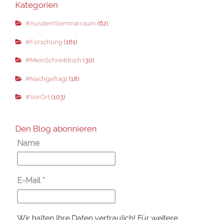
Kategorien
#AusdemSeminarraum
(62)
#Forschung
(161)
#MeinSchreibtisch
(30)
#Nachgefragt
(18)
#VorOrt
(103)
Den Blog abonnieren
Name
E-Mail
*
Wir halten Ihre Daten vertraulich! Für weitere