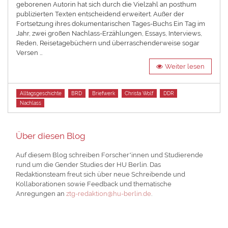
geborenen Autorin hat sich durch die Vielzahl an posthum
publizierten Texten entscheidend erweitert. Außer der
Fortsetzung ihres dokumentarischen Tages-Buchs Ein Tag im
Jahr, zwei großen Nachlass-Erzählungen, Essays, Interviews,
Reden, Reisetagebüchern und überraschenderweise sogar
Versen …
Weiter lesen
Tags
Alltagsgeschichte
BRD
Briefwerk
Christa Wolf
DDR
Nachlass
Über diesen Blog
Auf diesem Blog schreiben Forscher*innen und Studierende
rund um die Gender Studies der HU Berlin. Das
Redaktionsteam freut sich über neue Schreibende und
Kollaborationen sowie Feedback und thematische
Anregungen an
ztg-redaktion@hu-berlin.de
.