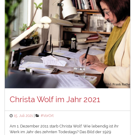
Christa Wolf im Jahr 2021
Posted
Categories
15. Juli 2021
#VorOrt
on
Am 1. Dezember 2011 starb Christa Wolf. Wie lebendig ist ihr
Werk im Jahr des zehnten Todestags? Das Bild der 1929