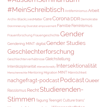
#MeinSchreibtisch
Arbeit
Antifeminismus
Corona
DDR
Care
Archiv
BlackLivesMatter
Demokratie
Familie
Feminismus
Diskriminierung
Diversität
empowerment
Gender
Frauenforschung
Frauengeschichte
Gender Studies
Gendering MINT digital
Geschlechterforschung
Gleichstellung
Geschlechterverhältnisse
Intersektionalität
Interdisziplinarität
intersectionality
MINT
Mentoring
Migration
Männlichkeit
Menschenrechte
Podcast
nachgefragt-podcast
Queer
Studierenden-
Recht
Rassismus
Stimmen
Tagung
Teengirl Culture
trans*