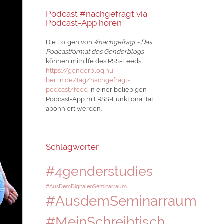
Podcast #nachgefragt via
Podcast-App hören
Die Folgen von
#nachgefragt - Das
Podcastformat des Genderblogs
können mithilfe des RSS-Feeds
https://genderblog.hu-
berlin.de/tag/nachgefragt-
podcast/feed
in einer beliebigen
Podcast-App mit RSS-Funktionalität
abonniert werden.
Schlagwörter
#4genderstudies
#AusDemDigitalenSeminarraum
#AusdemSeminarraum
#MeinSchreibtisch