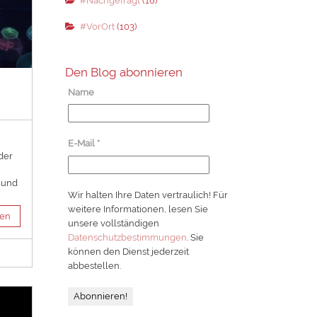
#Nachgefragt
(18)
#VorOrt
(103)
Den Blog abonnieren
Name
E-Mail
*
der
e und
Wir halten Ihre Daten vertraulich! Für
weitere Informationen, lesen Sie
sen
unsere vollständigen
Datenschutzbestimmungen
. Sie
können den Dienst jederzeit
abbestellen.