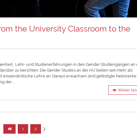
m the University Classroom to the
nheit, Lehr- und Studienerfahrungen in den Gender Studiengängen an 
darüber zu berichten. Die Gender Studies an der HU bieten seit mehr als
und wissenskritische Lehre an. Daraus erwachsen sind gefestigte Netzwerk
ng der …
Weiter le
Seitennummerierung
Seite
Seite
Seite
3
1
2
der