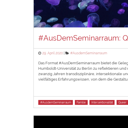
#AusDemSeminarraum: Q
Posted
Categories
29. April 2020
#AusdemSeminarraum
on
Das Format #AusDemSeminarraum bietet die Gelege
Humboldt-Universität zu Berlin zu reflektieren und 
zwanzig Jahren transdisziplinäre, intersektionale 
vielfältiges Erfahrungswissen, von dem die Gestaltu
Tags
#AusdemSeminarraum
Familie
Intersektionalität
Queer