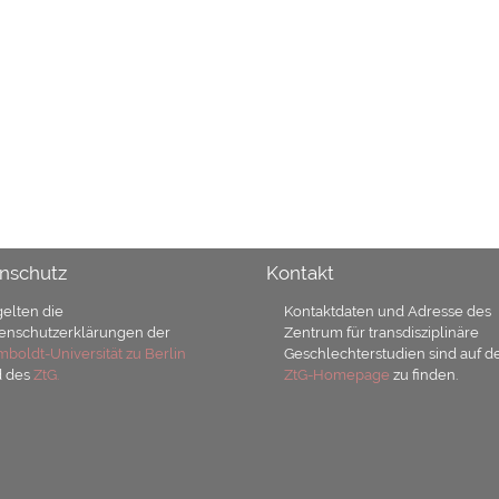
nschutz
Kontakt
gelten die
Kontaktdaten und Adresse des
enschutzerklärungen der
Zentrum für transdisziplinäre
boldt-Universität zu Berlin
Geschlechterstudien sind auf d
d des
ZtG.
ZtG-Homepage
zu finden.