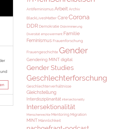
Arbeit
Antifeminismus
Archiv
Corona
Care
BlackLivesMatter
DDR
Demokratie
Diskriminierung
Familie
Diversität
empowerment
Feminismus
Frauenforschung
Gender
Frauengeschichte
Gendering MINT digital
der
Gender Studies
e und
Geschlechterforschung
sen
Geschlechterverhältnisse
Gleichstellung
Interdisziplinarität
intersectionality
Intersektionalität
Mentoring
Migration
Menschenrechte
MINT
Männlichkeit
nachgefragt-podcast