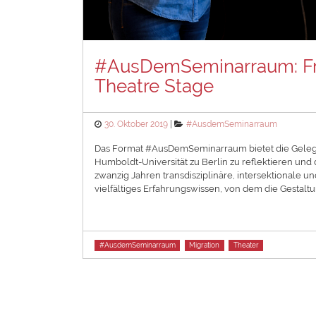
#AusDemSeminarraum: Fro
Theatre Stage
Posted
Categories
30. Oktober 2019
#AusdemSeminarraum
on
Das Format #AusDemSeminarraum bietet die Gelege
Humboldt-Universität zu Berlin zu reflektieren und 
zwanzig Jahren transdisziplinäre, intersektionale 
vielfältiges Erfahrungswissen, von dem die Gestaltu
Tags
#AusdemSeminarraum
Migration
Theater