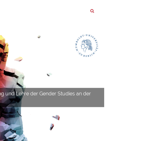
ng und Lehre der Gender Studies an der