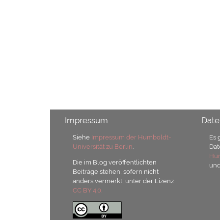
Impressum
Date
Siehe
Impressum der Humboldt-
Es 
Universität zu Berlin
.
Dat
Hum
Die im Blog veröffentlichten
un
Beiträge stehen, sofern nicht
anders vermerkt, unter der Lizenz
CC BY 4.0.