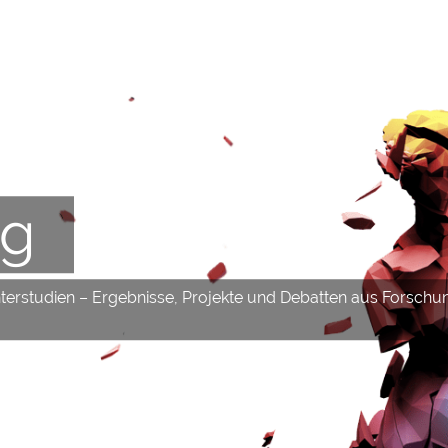
og
hterstudien – Ergebnisse, Projekte und Debatten aus Forschu