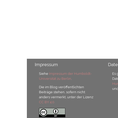
Impressum
Date
Siehe
Impressum der Humboldt-
Es 
Universität zu Berlin
.
Dat
Hum
Die im Blog veröffentlichten
un
Beiträge stehen, sofern nicht
anders vermerkt, unter der Lizenz
CC BY 4.0.