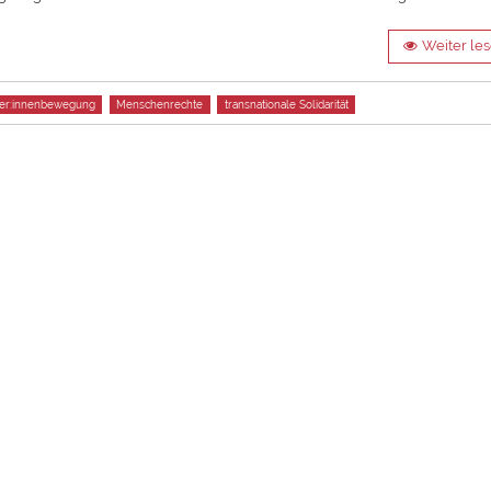
Weiter le
ter:innenbewegung
Menschenrechte
transnationale Solidarität