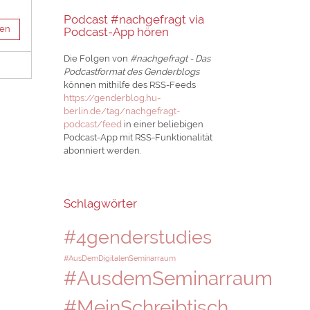
Podcast #nachgefragt via
sen
Podcast-App hören
Die Folgen von
#nachgefragt - Das
Podcastformat des Genderblogs
können mithilfe des RSS-Feeds
https://genderblog.hu-
berlin.de/tag/nachgefragt-
podcast/feed
in einer beliebigen
Podcast-App mit RSS-Funktionalität
abonniert werden.
Schlagwörter
#4genderstudies
#AusDemDigitalenSeminarraum
#AusdemSeminarraum
#MeinSchreibtisch