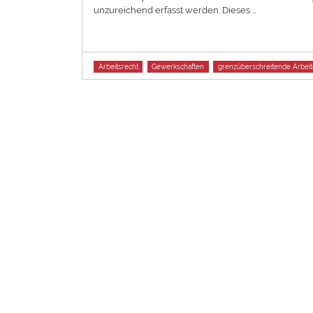
unzureichend erfasst werden. Dieses …
Tags
Arbeitsrecht
Gewerkschaften
grenzüberschreitende Arbei