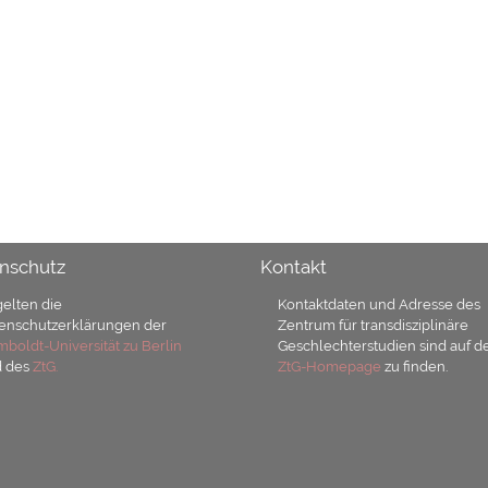
nschutz
Kontakt
gelten die
Kontaktdaten und Adresse des
enschutzerklärungen der
Zentrum für transdisziplinäre
boldt-Universität zu Berlin
Geschlechterstudien sind auf d
d des
ZtG.
ZtG-Homepage
zu finden.