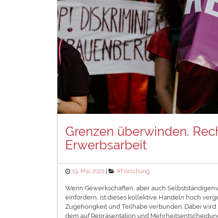
Grenzen überwinden. Rech
Erwerbsarbeit
Posted
Categories
19. Mai 2022
#Forschung
on
Wenn Gewerkschaften, aber auch Selbstständigenv
einfordern, ist dieses kollektive Handeln hoch ver
Zugehörigkeit und Teilhabe verbunden. Dabei wird 
dem auf Repräsentation und Mehrheitsentscheidung 