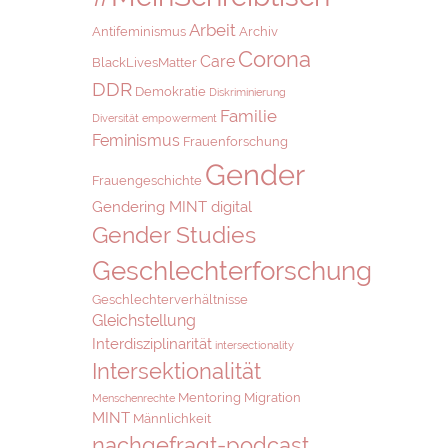
Arbeit
Antifeminismus
Archiv
Corona
Care
BlackLivesMatter
DDR
Demokratie
Diskriminierung
Familie
Diversität
empowerment
Feminismus
Frauenforschung
Gender
Frauengeschichte
Gendering MINT digital
Gender Studies
Geschlechterforschung
Geschlechterverhältnisse
Gleichstellung
Interdisziplinarität
intersectionality
Intersektionalität
Mentoring
Migration
Menschenrechte
MINT
Männlichkeit
nachgefragt-podcast