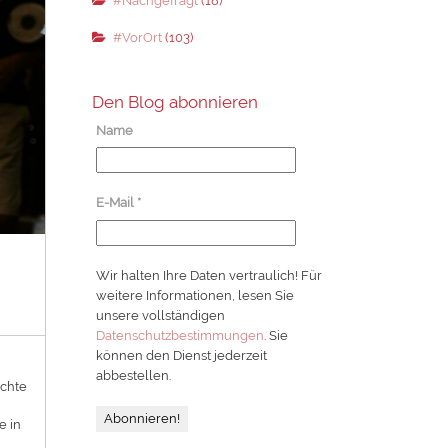
#Nachgefragt
(18)
#VorOrt
(103)
Den Blog abonnieren
Name
E-Mail
*
Wir halten Ihre Daten vertraulich! Für
weitere Informationen, lesen Sie
unsere vollständigen
Datenschutzbestimmungen
. Sie
können den Dienst jederzeit
abbestellen.
echte
e in