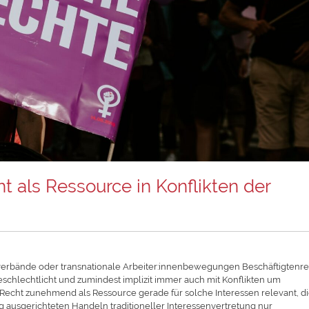
t als Ressource in Konflikten der
erbände oder transnationale Arbeiter:innenbewegungen Beschäftigtenr
geschlechtlicht und zumindest implizit immer auch mit Konflikten um
Recht zunehmend als Ressource gerade für solche Interessen relevant, di
ausgerichteten Handeln traditioneller Interessenvertretung nur