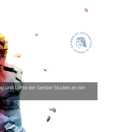
ng und Lehre der Gender Studies an der