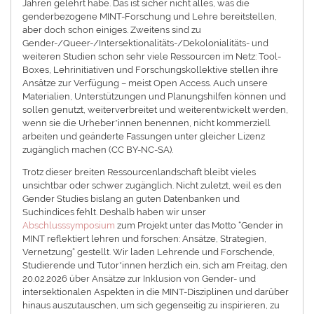
Jahren gelehrt habe. Das ist sicher nicht alles, was die
genderbezogene MINT-Forschung und Lehre bereitstellen,
aber doch schon einiges. Zweitens sind zu
Gender-/Queer-/Intersektionalitäts-/Dekolonialitäts- und
weiteren Studien schon sehr viele Ressourcen im Netz: Tool-
Boxes, Lehrinitiativen und Forschungskollektive stellen ihre
Ansätze zur Verfügung – meist Open Access. Auch unsere
Materialien, Unterstützungen und Planungshilfen können und
sollen genutzt, weiterverbreitet und weiterentwickelt werden,
wenn sie die Urheber*innen benennen, nicht kommerziell
arbeiten und geänderte Fassungen unter gleicher Lizenz
zugänglich machen (CC BY-NC-SA).
Trotz dieser breiten Ressourcenlandschaft bleibt vieles
unsichtbar oder schwer zugänglich. Nicht zuletzt, weil es den
Gender Studies bislang an guten Datenbanken und
Suchindices fehlt. Deshalb haben wir unser
Abschlusssymposium
zum Projekt unter das Motto “Gender in
MINT reflektiert lehren und forschen: Ansätze, Strategien,
Vernetzung“ gestellt. Wir laden Lehrende und Forschende,
Studierende und Tutor*innen herzlich ein, sich am Freitag, den
20.02.2026 über Ansätze zur Inklusion von Gender- und
intersektionalen Aspekten in die MINT-Disziplinen und darüber
hinaus auszutauschen, um sich gegenseitig zu inspirieren, zu