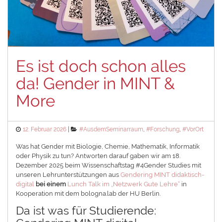
Es ist doch schon alles
da! Gender in MINT &
More
Posted
Categories
12. Februar 2026
#AusdemSeminarraum
,
#Forschung
,
#VorOrt
on
Was hat Gender mit Biologie, Chemie, Mathematik, Informatik
oder Physik zu tun? Antworten darauf gaben wir am 18.
Dezember 2025 beim Wissenschaftstag #4Gender Studies mit
unseren Lehrunterstützungen aus
Gendering MINT didaktisch-
digital
bei einem
Lunch Talk im „Netzwerk Gute Lehre“
in
Kooperation mit dem bologna.lab der HU Berlin.
Da ist was für Studierende: