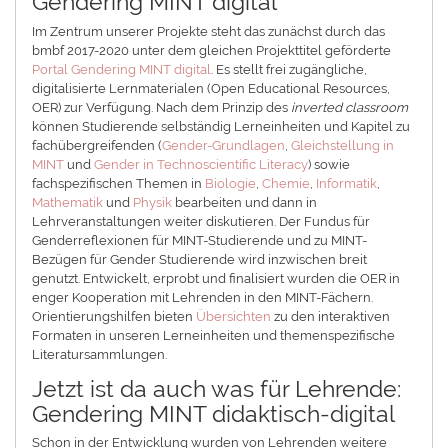
Gendering MINT digital
Im Zentrum unserer Projekte steht das zunächst durch das
bmbf 2017-2020 unter dem gleichen Projekttitel geförderte
Portal Gendering MINT digital
. Es stellt frei zugängliche,
digitalisierte Lernmaterialen (Open Educational Resources,
OER) zur Verfügung. Nach dem Prinzip des
inverted classroom
können Studierende selbständig Lerneinheiten und Kapitel zu
fachübergreifenden (
Gender-Grundlagen
,
Gleichstellung in
MINT
und
Gender in Technoscientific Literacy
) sowie
fachspezifischen Themen in
Biologie
,
Chemie
,
Informatik
,
Mathematik
und
Physik
bearbeiten und dann in
Lehrveranstaltungen weiter diskutieren. Der Fundus für
Genderreflexionen für MINT-Studierende und zu MINT-
Bezügen für Gender Studierende wird inzwischen breit
genutzt. Entwickelt, erprobt und finalisiert wurden die OER in
enger Kooperation mit Lehrenden in den MINT-Fächern.
Orientierungshilfen bieten
Übersichten
zu den interaktiven
Formaten in unseren Lerneinheiten und themenspezifische
Literatursammlungen.
Jetzt ist da auch was für Lehrende:
Gendering MINT didaktisch-digital
Schon in der Entwicklung wurden von Lehrenden weitere