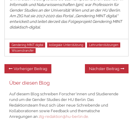
Informatik und Naturwissenschaften [gin], war Professorin für
Gender Studies an der Universität Wien und an der HU Berlin.
Am ZtG hat sie 2017-2020 das Portal „Gendering MINT digital“
entwickelt und leitet derzeit das Folgeprojekt Gendering MINT
didaktisch-digital.
Tags
Gendering MINT digital
kollegiale Unterstützung
Lehrunterstützungen
Wissenstransfer
Beitragsnavigation
Vorheriger
Nä
Vorheriger Beitrag
Nächster Beitrag
Beitrag:
Be
Über diesen Blog
Auf diesem Blog schreiben Forscher*innen und Studierende
rund um die Gender Studies der HU Berlin. Das
Redaktionsteam freut sich über neue Schreibende und
Kollaborationen sowie Feedback und thematische
Anregungen an
ztg-redaktion@hu-berlin.de
.