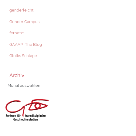
genderleicht
Gender Campus
fernetzt
GAAAP_The Blog
Glottis Schläge
Archiv
Archiv