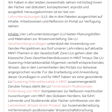
Wir haben in den letzten zweieinhalb Jahren mit Kolleg*innen
der Fächer viel diskutiert, konzeptioniert, erprobt und
ausgefeilt. Herausgekommen ist ein Set von
Lehrunterstützungen
(LU), die in drei Paketen ausgerichtet auf
Inhalte, Arbeitsweisen und Reflexion im Portal zur Verfügung
stehen.
Inhalte:
Vier Lehrunterstützungen (LU) bieten Planungshilfen
und Materialien zur Wissensvertiefung. Die LU
Geschlechtergrundlagen
unterstützt die Anwendung von
Gender-Perspektiven aus fünf unserer Lehrvideos auf aktuelle
MINT-Themen in der Gesellschaft. Zwei LUs gehen über die
klassische Zwei-Geschlechterdiskussion in MINT hinaus: Die LU
Queering/Intersektionalität Allgemein vertieft entsprechendes
Wissen, das in den Lerneinheiten des Portals nur teilweise
angesprochen wurde. Für die Erarbeitung und Anwendung
dieser Grundlagen in und für MINT haben wir eine gesonderte
LU
Queering/Intersektionalität in MINT
zusammengestellt.
Darüber hinaus stärkt die LU
Feministisch-Postkoloniale
Einbindung von MINT
Kompetenzen zur Reflexion machtvoller
Auswirkungen von MINT des Globalen Nordens. Sie führt
Lehrende und Studierende aller Fächer schrittweise von der
Lerneinheit „Wissen ist ein Prozess“
zur Auseinandersetzung
mit feministisch-postkolonialer Wissenschaftsforschung.