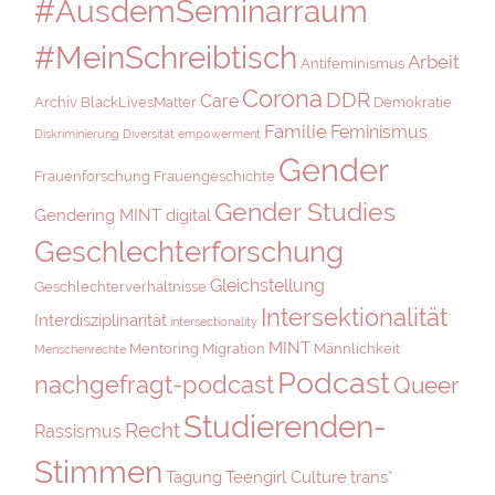
#AusdemSeminarraum
#MeinSchreibtisch
Arbeit
Antifeminismus
Corona
DDR
Care
Archiv
BlackLivesMatter
Demokratie
Familie
Feminismus
Diskriminierung
Diversität
empowerment
Gender
Frauenforschung
Frauengeschichte
Gender Studies
Gendering MINT digital
Geschlechterforschung
Gleichstellung
Geschlechterverhältnisse
Intersektionalität
Interdisziplinarität
intersectionality
MINT
Mentoring
Migration
Männlichkeit
Menschenrechte
Podcast
nachgefragt-podcast
Queer
Studierenden-
Recht
Rassismus
Stimmen
Tagung
Teengirl Culture
trans*